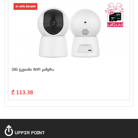
არ არის მარაგში
3მპ Ჭკვიანი WiFi Კამერა
₾ 113.38