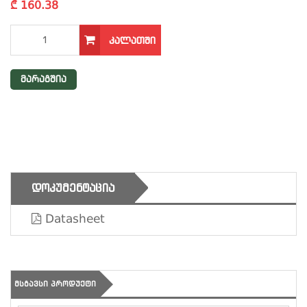
₾ 160.38
ᲙᲐᲚᲐᲗᲨᲘ
მარაგშია
ᲓᲝᲙᲣᲛᲔᲜᲢᲐᲪᲘᲐ
Datasheet
ᲛᲡᲒᲐᲕᲡᲘ ᲞᲠᲝᲓᲣᲥᲢᲘ