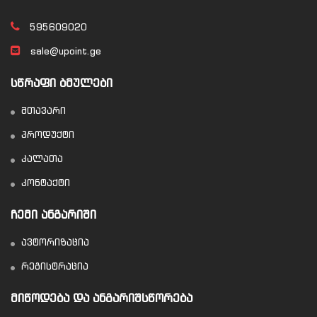
595609020
sale@upoint.ge
ᲡᲬᲠᲐᲤᲘ ᲑᲛᲣᲚᲔᲑᲘ
მთავარი
პროდუქტი
კალათა
კონტაქტი
ᲩᲔᲛᲘ ᲐᲜᲒᲐᲠᲘᲨᲘ
ავტორიზაცია
რეგისტრაცია
ᲛᲘᲬᲝᲓᲔᲑᲐ ᲓᲐ ᲐᲜᲒᲐᲠᲘᲨᲡᲬᲝᲠᲔᲑᲐ