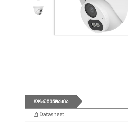
ᲓᲝᲙᲣᲛᲔᲜᲢᲐᲪᲘᲐ
Datasheet