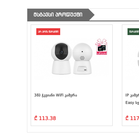
ᲛᲡᲒᲐᲕᲡᲘ ᲞᲠᲝᲓᲣᲥᲢᲘ
არ არის მარაგში
მარაგში
,
3მპ Ჭკვიანი WiFi Კამერა
IP Კამე
Easy Ს
₾ 113.38
₾ 117