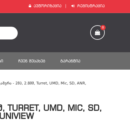
Ავტორიზაცია
Რეგისტრაცია
0
ᲠᲘ
ᲩᲕᲔᲜ ᲨᲔᲡᲐᲮᲔᲑ
ᲒᲐᲠᲐᲜᲢᲘᲐ
Კამერა - 2მპ, 2.8მმ, Turret, UMD, Mic, SD, ANR,
Მ, TURRET, UMD, MIC, SD,
UNIVIEW