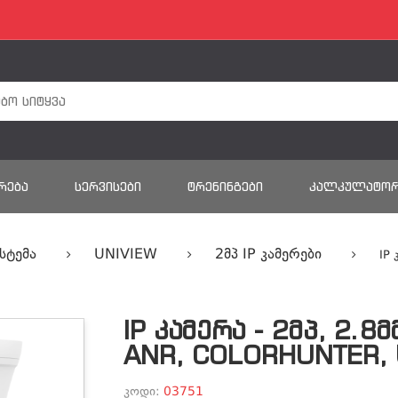
ᲠᲔᲑᲐ
ᲡᲔᲠᲕᲘᲡᲔᲑᲘ
ᲢᲠᲔᲜᲘᲜᲒᲔᲑᲘ
ᲙᲐᲚᲙᲣᲚᲐᲢᲝ
სტემა
UNIVIEW
2მპ IP Კამერები
IP 
IP ᲙᲐᲛᲔᲠᲐ - 2ᲛᲞ, 2.8Მ
ANR, COLORHUNTER, 
კოდი:
03751