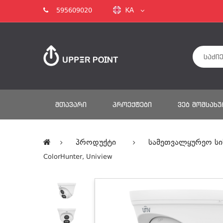
KA
595609020
ᲛᲗᲐᲕᲐᲠᲘ
ᲞᲠᲝᲔᲥᲢᲔᲑᲘ
ᲕᲔᲑ ᲛᲝᲛᲡᲐᲮᲣ
Პროდუქტი
Სამეთვალყურეო Სი
ColorHunter, Uniview