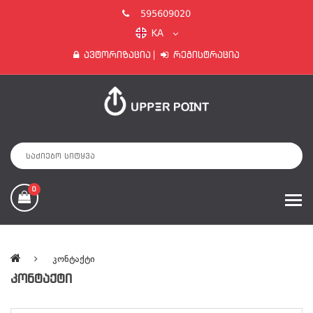
595609020
KA
Ავტორიზაცია
Რეგისტრაცია
0
Კონტაქტი
ᲙᲝᲜᲢᲐᲥᲢᲘ