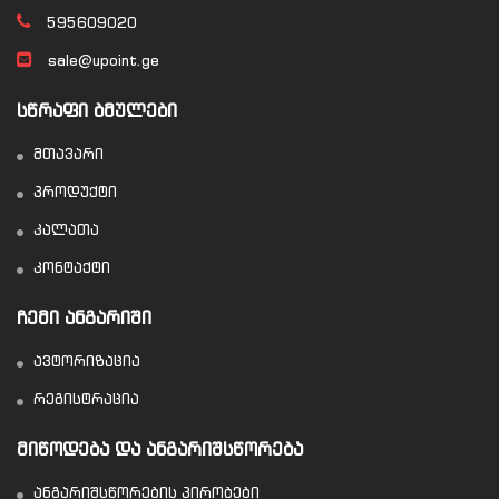
595609020
sale@upoint.ge
ᲡᲬᲠᲐᲤᲘ ᲑᲛᲣᲚᲔᲑᲘ
მთავარი
პროდუქტი
კალათა
კონტაქტი
ᲩᲔᲛᲘ ᲐᲜᲒᲐᲠᲘᲨᲘ
ავტორიზაცია
რეგისტრაცია
ᲛᲘᲬᲝᲓᲔᲑᲐ ᲓᲐ ᲐᲜᲒᲐᲠᲘᲨᲡᲬᲝᲠᲔᲑᲐ
ანგარიშსწორების პირობები