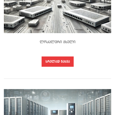
Ლოკალური Ქსელი
ᲡᲠᲣᲚᲐᲓ ᲜᲐᲮᲕᲐ