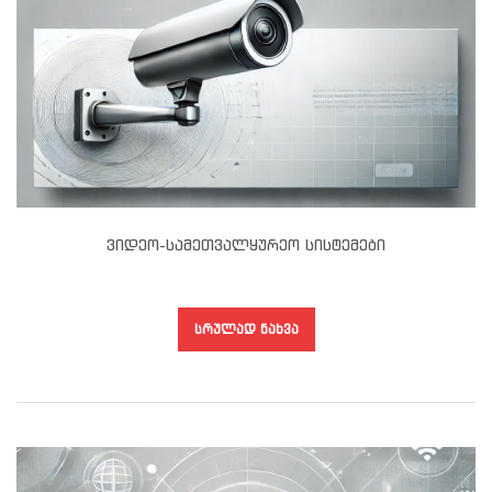
Ვიდეო-Სამეთვალყურეო Სისტემები
ᲡᲠᲣᲚᲐᲓ ᲜᲐᲮᲕᲐ