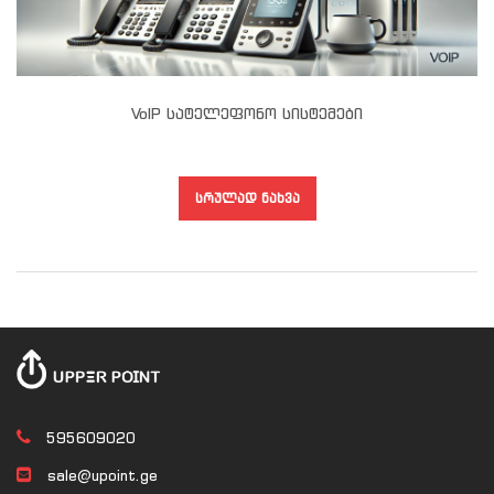
VoIP Სატელეფონო Სისტემები
ᲡᲠᲣᲚᲐᲓ ᲜᲐᲮᲕᲐ
595609020
sale@upoint.ge