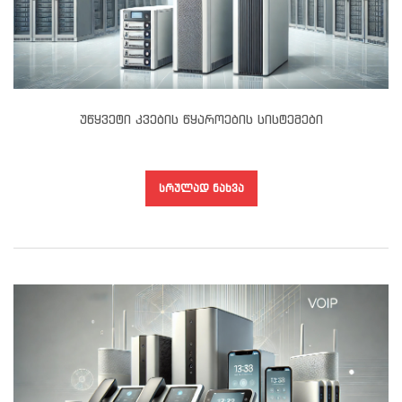
Უწყვეტი Კვების Წყაროების Სისტემები
ᲡᲠᲣᲚᲐᲓ ᲜᲐᲮᲕᲐ