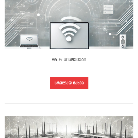
Wi-Fi Სისტემები
ᲡᲠᲣᲚᲐᲓ ᲜᲐᲮᲕᲐ