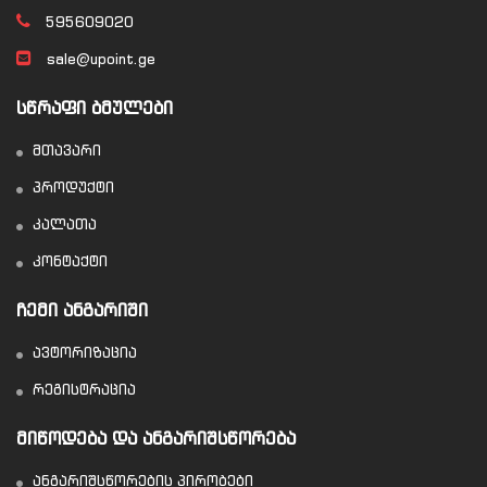
595609020
sale@upoint.ge
ᲡᲬᲠᲐᲤᲘ ᲑᲛᲣᲚᲔᲑᲘ
მთავარი
პროდუქტი
კალათა
კონტაქტი
ᲩᲔᲛᲘ ᲐᲜᲒᲐᲠᲘᲨᲘ
ავტორიზაცია
რეგისტრაცია
ᲛᲘᲬᲝᲓᲔᲑᲐ ᲓᲐ ᲐᲜᲒᲐᲠᲘᲨᲡᲬᲝᲠᲔᲑᲐ
ანგარიშსწორების პირობები