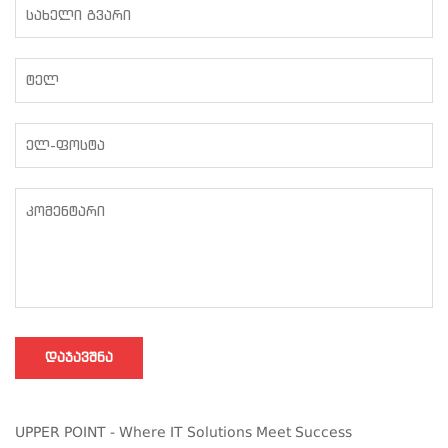
ᲓᲐᲯᲐᲕᲨᲜᲐ
UPPER POINT - Where IT Solutions Meet Success