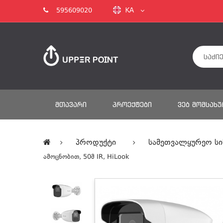
KA
595609020
ᲛᲗᲐᲕᲐᲠᲘ
ᲞᲠᲝᲔᲥᲢᲔᲑᲘ
ᲕᲔᲑ ᲛᲝᲛᲡᲐᲮᲣ
Პროდუქტი
Სამეთვალყურეო Სი
Ამოცნობით, 50მ IR, HiLook