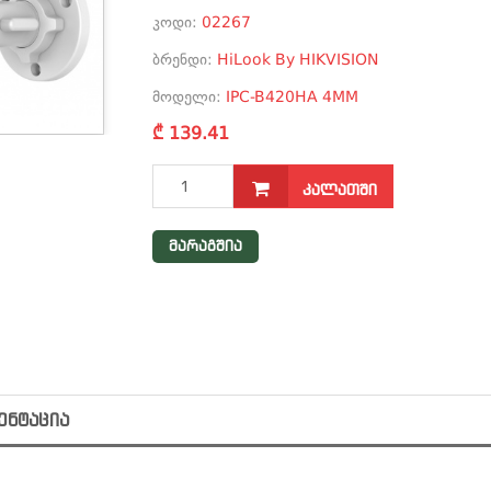
კოდი:
02267
ბრენდი:
HiLook By HIKVISION
მოდელი:
IPC-B420HA 4MM
₾ 139.41
ᲙᲐᲚᲐᲗᲨᲘ
მარაგშია
ᲔᲜᲢᲐᲪᲘᲐ