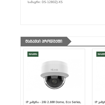
სამაგრი:
DS-1280ZJ-XS
ᲛᲡᲒᲐᲕᲡᲘ ᲞᲠᲝᲓᲣᲥᲢᲘ
მარაგშია
მარაგში
x, IR100,
IP Კამერა - 2მპ 2.8მმ Dome, Eco Series,
IP Კამე