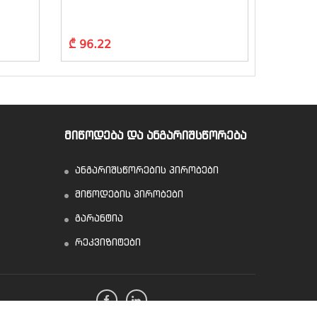
Series, H
₾ 96.22
₾ 114.
ᲛᲘᲬᲝᲓᲔᲑᲐ ᲓᲐ ᲐᲜᲒᲐᲠᲘᲨᲡᲬᲝᲠᲔᲑᲐ
ანგარიშსწორების პირობები
მიწოდების პირობები
გარანტია
რეკვიზიტები