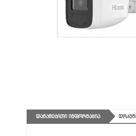
ᲓᲐᲛᲐᲢᲔᲑᲘᲗᲘ ᲘᲜᲤᲝᲠᲛᲐᲪᲘᲐ
ᲓᲝᲙᲣᲛ