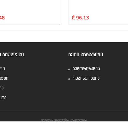
48
₾ 96.13
Ი ᲑᲛᲣᲚᲔᲑᲘ
ᲩᲔᲛᲘ ᲐᲜᲒᲐᲠᲘᲨᲘ
რი
ავტორიზაცია
ქტი
რეგისტრაცია
თა
ქტი
ყველა უფლება დაცულია