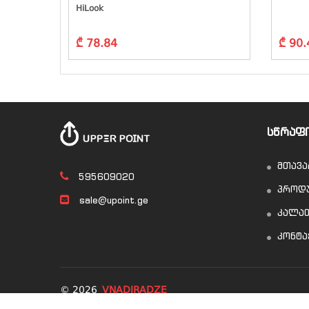
HiLook
₾ 78.84
₾ 90.
ᲡᲬᲠᲐᲤ
მთავა
595609020
პროდუ
sale@upoint.ge
კალა
კონტა
© 2026
VNADIRADZE