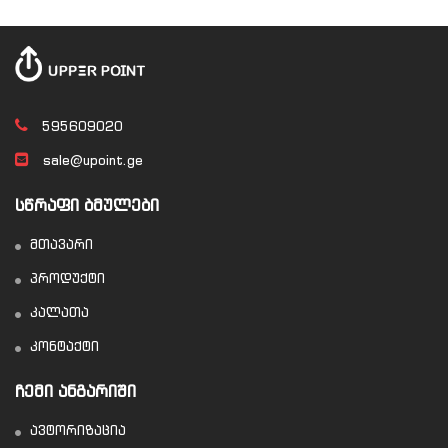
595609020
sale@upoint.ge
ᲡᲬᲠᲐᲤᲘ ᲑᲛᲣᲚᲔᲑᲘ
მთავარი
პროდუქტი
კალათა
კონტაქტი
ᲩᲔᲛᲘ ᲐᲜᲒᲐᲠᲘᲨᲘ
ავტორიზაცია