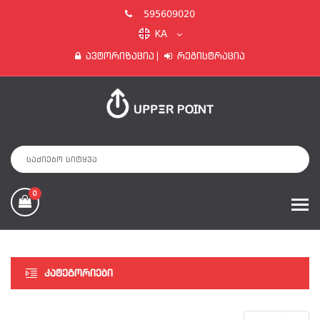
595609020
KA
Ავტორიზაცია
Რეგისტრაცია
0
ᲙᲐᲢᲔᲒᲝᲠᲘᲔᲑᲘ