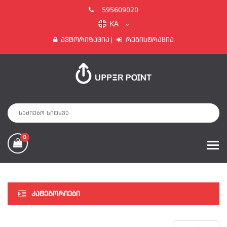
595609020
KA
Ავტორიზაცია
Რეგისტრაცია
0
ᲙᲐᲢᲔᲒᲝᲠᲘᲔᲑᲘ