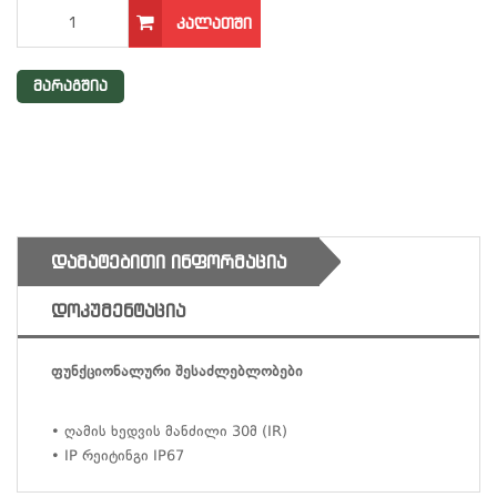
ᲙᲐᲚᲐᲗᲨᲘ
მარაგშია
ᲓᲐᲛᲐᲢᲔᲑᲘᲗᲘ ᲘᲜᲤᲝᲠᲛᲐᲪᲘᲐ
ᲓᲝᲙᲣᲛᲔᲜᲢᲐᲪᲘᲐ
ფუნქციონალური შესაძლებლობები
• ღამის ხედვის მანძილი 30მ (IR)
• IP რეიტინგი IP67