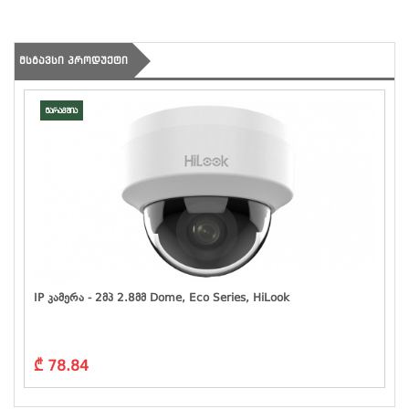
ᲛᲡᲒᲐᲕᲡᲘ ᲞᲠᲝᲓᲣᲥᲢᲘ
მარაგშია
IP Კამერა - 2მპ 2.8მმ Dome, Eco Series, HiLook
₾ 78.84