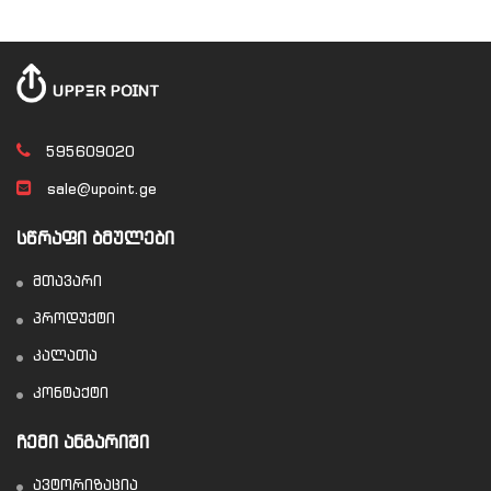
595609020
sale@upoint.ge
ᲡᲬᲠᲐᲤᲘ ᲑᲛᲣᲚᲔᲑᲘ
მთავარი
პროდუქტი
კალათა
კონტაქტი
ᲩᲔᲛᲘ ᲐᲜᲒᲐᲠᲘᲨᲘ
ავტორიზაცია