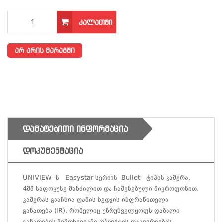
ᲙᲐᲚᲐᲗᲨᲘ
არ არის მარაგში
ᲓᲐᲛᲐᲢᲔᲑᲘᲗᲘ ᲘᲜᲤᲝᲠᲛᲐᲪᲘᲐ
ᲓᲝᲙᲣᲛᲔᲜᲢᲐᲪᲘᲐ
UNIVIEW -ს Easystar სერიის Bullet ტიპის კამერა,
4მმ საფოკუსე მანძილით და ჩაშენებული მიკროფონით.
კამერას გააჩნია ღამის ხედვის ინფრაწითელი
განათება (IR), რომელიც უზრუნველყოფს დაბალი
განათების შემთხვევაში ობიექტის დაკვირვების