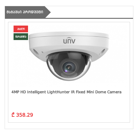
ᲛᲡᲒᲐᲕᲡᲘ ᲞᲠᲝᲓᲣᲥᲢᲘ
ახალი
მარაგშია
4MP HD Intelligent LightHunter IR Fixed Mini Dome Camera
₾ 358.29