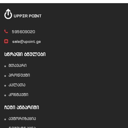
595609020
sale@upoint.ge
ᲡᲬᲠᲐᲤᲘ ᲑᲛᲣᲚᲔᲑᲘ
მთავარი
პროდუქტი
კალათა
კონტაქტი
ᲩᲔᲛᲘ ᲐᲜᲒᲐᲠᲘᲨᲘ
ავტორიზაცია