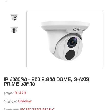
IP ᲙᲐᲛᲔᲠᲐ - 2ᲛᲞ 2.8ᲛᲛ DOME, 3-AXIS,
PRIME ᲡᲔᲠᲘᲐ
კოდი:
01470
ბრენდი:
Uniview
მოდელი:
IPC3612ER3-PF28-C