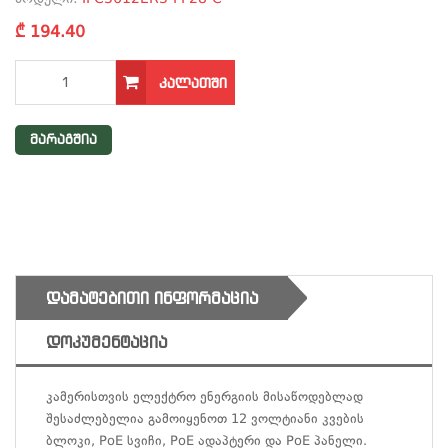
₾ 194.40
ᲙᲐᲚᲐᲗᲨᲘ
მარაგშია
ᲓᲐᲛᲐᲢᲔᲑᲘᲗᲘ ᲘᲜᲤᲝᲠᲛᲐᲪᲘᲐ
ᲓᲝᲙᲣᲛᲔᲜᲢᲐᲪᲘᲐ
კამერისთვის ელექტრო ენერგიის მისაწოდებლად
შესაძლებელია გამოიყენოთ
12 ვოლტიანი კვების
ბლოკი
,
PoE სვიჩი
,
PoE ადაპტერი
და
PoE პანელი
.