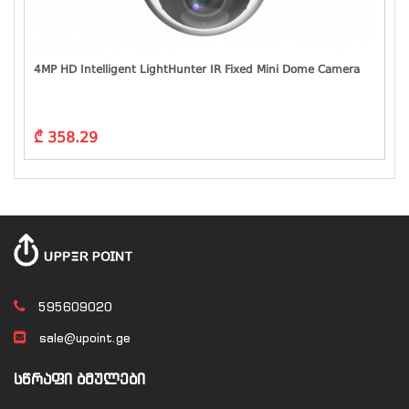
4MP HD Intelligent LightHunter IR Fixed Mini Dome Camera
₾ 358.29
595609020
sale@upoint.ge
ᲡᲬᲠᲐᲤᲘ ᲑᲛᲣᲚᲔᲑᲘ