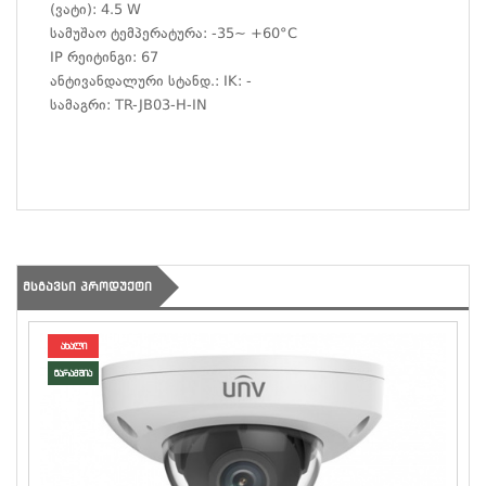
(ვატი): 4.5 W
სამუშაო ტემპერატურა: -35~ +60°C
IP რეიტინგი: 67
ანტივანდალური სტანდ.: IK: -
სამაგრი:
TR-JB03-H-IN
ᲛᲡᲒᲐᲕᲡᲘ ᲞᲠᲝᲓᲣᲥᲢᲘ
ახალი
მარაგშია