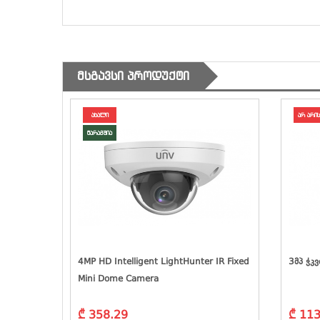
ᲛᲡᲒᲐᲕᲡᲘ ᲞᲠᲝᲓᲣᲥᲢᲘ
ახალი
არ არის
მარაგშია
,
4MP HD Intelligent LightHunter IR Fixed
3მპ Ჭკვ
Mini Dome Camera
₾ 358.29
₾ 113