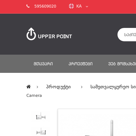
KA
595609020
ᲛᲗᲐᲕᲐᲠᲘ
ᲞᲠᲝᲔᲥᲢᲔᲑᲘ
ᲕᲔᲑ ᲛᲝᲛᲡᲐᲮᲣ
Პროდუქტი
Სამეთვალყურეო Სი
Camera