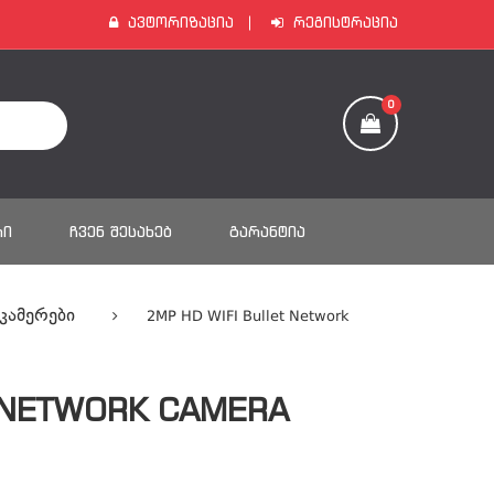
Ავტორიზაცია
Რეგისტრაცია
0
ᲠᲘ
ᲩᲕᲔᲜ ᲨᲔᲡᲐᲮᲔᲑ
ᲒᲐᲠᲐᲜᲢᲘᲐ
 Კამერები
2MP HD WIFI Bullet Network
T NETWORK CAMERA