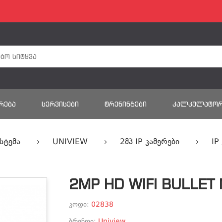
ᲠᲔᲑᲐ
ᲡᲔᲠᲕᲘᲡᲔᲑᲘ
ᲢᲠᲔᲜᲘᲜᲒᲔᲑᲘ
ᲙᲐᲚᲙᲣᲚᲐᲢᲝ
სტემა
UNIVIEW
2მპ IP Კამერები
IP
2MP HD WIFI BULLE
კოდი:
02838
ბრენდი:
Uniview