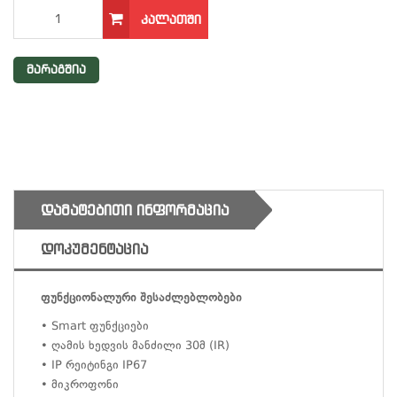
ᲙᲐᲚᲐᲗᲨᲘ
მარაგშია
ᲓᲐᲛᲐᲢᲔᲑᲘᲗᲘ ᲘᲜᲤᲝᲠᲛᲐᲪᲘᲐ
ᲓᲝᲙᲣᲛᲔᲜᲢᲐᲪᲘᲐ
ფუნქციონალური შესაძლებლობები
• Smart ფუნქციები
• ღამის ხედვის მანძილი 30მ (IR)
• IP რეიტინგი IP67
• მიკროფონი