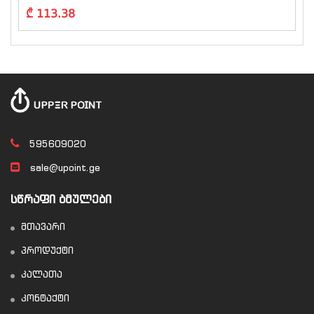
₾ 113.38
595609020
sale@upoint.ge
ᲡᲬᲠᲐᲤᲘ ᲑᲛᲣᲚᲔᲑᲘ
მთავარი
პროდუქტი
კალათა
კონტაქტი