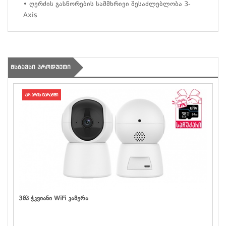
• ღერძის გასწორების სამმხრივი შესაძლებლობა 3-
Axis
ᲛᲡᲒᲐᲕᲡᲘ ᲞᲠᲝᲓᲣᲥᲢᲘ
არ არის მარაგში
3მპ Ჭკვიანი WiFi Კამერა