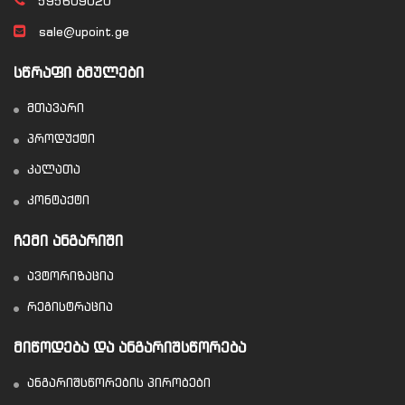
595609020
sale@upoint.ge
ᲡᲬᲠᲐᲤᲘ ᲑᲛᲣᲚᲔᲑᲘ
მთავარი
პროდუქტი
კალათა
კონტაქტი
ᲩᲔᲛᲘ ᲐᲜᲒᲐᲠᲘᲨᲘ
ავტორიზაცია
რეგისტრაცია
ᲛᲘᲬᲝᲓᲔᲑᲐ ᲓᲐ ᲐᲜᲒᲐᲠᲘᲨᲡᲬᲝᲠᲔᲑᲐ
ანგარიშსწორების პირობები