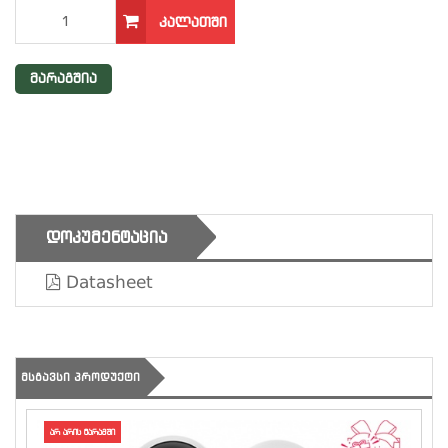
ᲙᲐᲚᲐᲗᲨᲘ
მარაგშია
ᲓᲝᲙᲣᲛᲔᲜᲢᲐᲪᲘᲐ
Datasheet
ᲛᲡᲒᲐᲕᲡᲘ ᲞᲠᲝᲓᲣᲥᲢᲘ
არ არის მარაგში